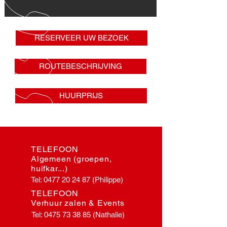
RESERVEER UW BEZOEK
ROUTEBESCHRIJVING
HUURPRIJS
TELEFOON
Algemeen (groepen,
huifkar...)
Tel:
0477 20 24 87
(Philippe)
TELEFOON
Verhuur zalen & Events
Tel:
0475 73 38 85
(Nathalie)