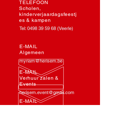
TELEFOON
Scholen,
kinderverjaardagsfeestj
es & kampen
Tel:
0498 39 59 68
(Veerle)
E-MAIL
Algemeen
myriam@herisem.be
E-MAIL
Verhuur zalen &
Events
herisem.event@gmail.com
E-MAIL
Scholen,
kinderverjaardags
feestjes & kampen
veerle@herisem.be