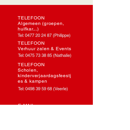
TELEFOON
Algemeen (groepen,
huifkar...)
Tel:
0477 20 24 87
(Philippe)
TELEFOON
Verhuur zalen & Events
Tel:
0475 73 38 85
(Nathalie)
TELEFOON
Scholen,
kinderverjaardagsfeestj
es & kampen
Tel:
0498 39 59 68
(Veerle)
E-MAIL
Algemeen
myriam@herisem.be
E-MAIL