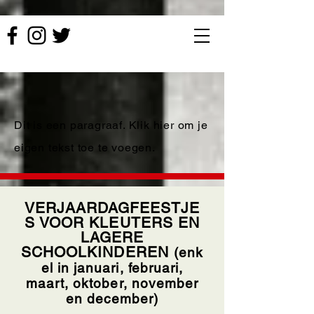
Dit is een paragraaf. Klik hier om je
eigen tekst toe te voegen.
VERJAARDAGFEESTJE
S VOOR KLEUTERS EN
LAGERE
SCHOOLKINDEREN
(enk
el in januari, februari,
maart, oktober, november
en december
)