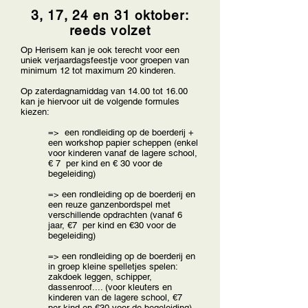
3, 17, 24 en 31 oktober:
reeds volzet
Op Herisem kan je ook terecht voor een
uniek verjaardagsfeestje voor groepen van
minimum 12 tot maximum 20 kinderen.
Op zaterdagnamiddag van 14.00 tot 16.00
kan je hiervoor uit de volgende formules
kiezen:
=> een rondleiding op de boerderij +
een workshop papier scheppen (enkel
voor kinderen vanaf de lagere school,
€ 7 per kind en € 30 voor de
begeleiding)
=> een rondleiding op de boerderij en
een reuze ganzenbordspel met
verschillende opdrachten (vanaf 6
jaar, €7 per kind en €30 voor de
begeleiding)
=> een rondleiding op de boerderij en
in groep kleine spelletjes spelen:
zakdoek leggen, schipper,
dassenroof.... (voor kleuters en
kinderen van de lagere school, €7
per kind en €30 voor de begeleiding)