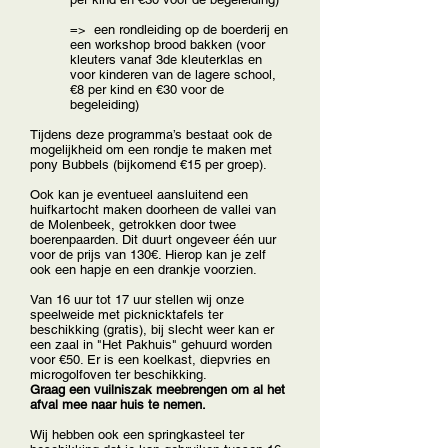
=> een rondleiding op de boerderij en
een workshop brood bakken (voor
kleuters vanaf 3de kleuterklas en
voor kinderen van de lagere school,
€8 per kind en €30 voor de
begeleiding)
Tijdens deze programma’s bestaat ook de
mogelijkheid om een rondje te maken met
pony Bubbels (bijkomend €15 per groep).
Ook kan je eventueel aansluitend een
huifkartocht maken doorheen de vallei van
de Molenbeek, getrokken door twee
boerenpaarden. Dit duurt ongeveer één uur
voor de prijs van 130€. Hierop kan je zelf
ook een hapje en een drankje voorzien.
Van 16 uur tot 17 uur stellen wij onze
speelweide met picknicktafels ter
beschikking (gratis), bij slecht weer kan er
een zaal in "Het Pakhuis" gehuurd worden
voor €50. Er is een koelkast, diepvries en
microgolfoven ter beschikking.
Graag een vuilniszak meebrengen om al het
afval mee naar huis te nemen.
Wij hebben ook een springkasteel ter